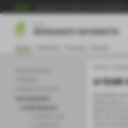
Hochschule für Technik und Wirtschaft Berli
Men
Master
ANGEWANDTE INFORMATIK
Studium
Bewerbung
Forschung
Personen
HTW Berlin
Studieng
Aufbau des Studiums
ai-SLAM-
Vertiefungen
Independent Coursework
Das Zeitalter de
Forschungsprojekte
gekennzeichnet. 
ai-SLAM-Wettbewerb
globale Unterneh
über Jahre hinwe
1. ai-SLAM (WS 17/18)
Amazon der Spitz
2. ai-SLAM (SS 18)