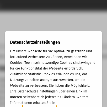
n
u
Datenschutzeinstellungen
Um unsere Webseite für Sie optimal zu gestalten und
fortlaufend verbessern zu können, verwenden wir
änge
Angewandte Informatik
Studium
Forschungsprojekte
ai-SLAM-Wettbe
Cookies. Technisch notwendige Cookies sind zwingend
Wettbewerb
für die Funktionalität der Webseite erforderlich.
Zusätzliche Statistik-Cookies erlauben es uns, das
s digitalen Wandels ist durch dramatische Veränderungen
Nutzungsverhalten anonym auszuwerten, um die
Webseite zu verbessern. Sie haben die Möglichkeit,
Quasi aus dem Nichts entstanden innerhalb weniger Jahre
Ihre Datenschutzeinstellungen über einen Link im
men mit gewaltigem Innovationspotenzial. Gab Volkswagen
unteren Seitenbereich jederzeit zu ändern. Weitere
g am meisten für Forschung und Entwicklung aus, ist nun
Informationen erhalten Sie in
enreiter im Ranking der weltweit höchsten